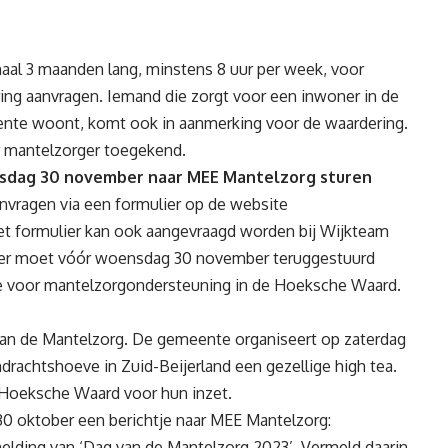
imaal 3 maanden lang, minstens 8 uur per week, voor
ing aanvragen. Iemand die zorgt voor een inwoner in de
ente woont, komt ook in aanmerking voor de waardering.
er mantelzorger toegekend.
nsdag 30 november naar MEE Mantelzorg sturen
nvragen via een formulier op de website
et formulier kan ook aangevraagd worden bij Wijkteam
lier moet vóór woensdag 30 november teruggestuurd
e voor mantelzorgondersteuning in de Hoeksche Waard.
 van de Mantelzorg. De gemeente organiseert op zaterdag
ndrachtshoeve in Zuid-Beijerland een gezellige high tea.
Hoeksche Waard voor hun inzet.
 30 oktober een berichtje naar MEE Mantelzorg:
melding van ‘Dag van de Mantelzorg 2023’. Vermeld daarin