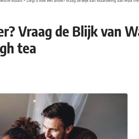
eksche Waard
>
Zorgt u voor een ander? Vraag de Blijk van Waardering aan en/of me
er? Vraag de Blijk van W
igh tea