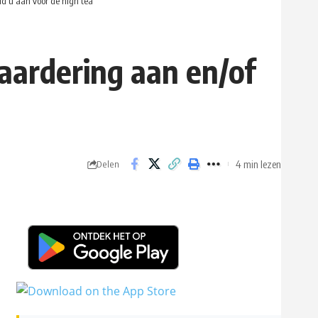
ld u aan voor de high tea
aardering aan en/of
4 min lezen
Delen