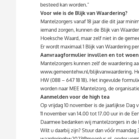
besteed kan worden.”
Voor wie is de Blijk van Waardering?
Mantelzorgers vanaf 18 jaar die dit jaar min
iemand zorgen, kunnen de Blijk van Waarder
Hoeksche Waard, maar zelf niet in de geme
Er wordt maximaal 1 Blijk van Waardering p
Aanvraagformulier invullen en tot woe
Mantelzorgers kunnen zelf de waardering aa
www.gemeentehw.nl/blijkvanwaardering
. H
HW (088 – 647 18 18). Het ingevulde formu
worden naar MEE Mantelzorg, de organisati
Aanmelden voor de high tea
Op vrijdag 10 november is de jaarlijkse Dag
11 november van 14.00 tot 17.00 uur in de Ee
Daarmee bedanken wij mantelzorgers in de 
Wilt u daarbij zijn? Stuur dan vóór maandag
waarderinghw2023@meeplus.nl
, onder ver