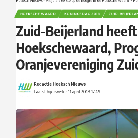
Hoeksch Nieuws – Altijd als eerste op de hoogte in de Hoeksche Waard
>
Ho
HOEKSCHE WAARD
KONINGSDAG 2018
ZUID-BEIJERL
Zuid-Beijerland heeft
Hoekschewaard, Pro
Oranjevereniging Zui
Redactie Hoeksch Nieuws
Laatst bijgewerkt: 11 april 2018 17:49