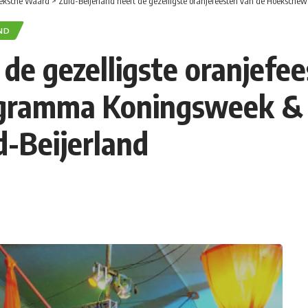
eksche Waard
>
Zuid-Beijerland heeft de gezelligste oranjefeesten van de Hoekschewa
AND
 de gezelligste oranjefe
gramma Koningsweek &
d-Beijerland