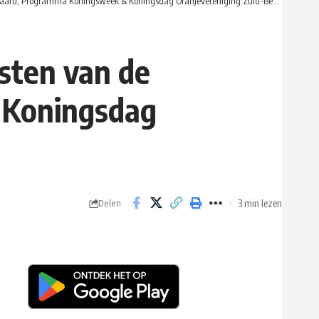
ard, Programma Koningsweek & Koningsdag Oranjevereniging Zuid-Beijerland
esten van de
 Koningsdag
3 min lezen
Delen