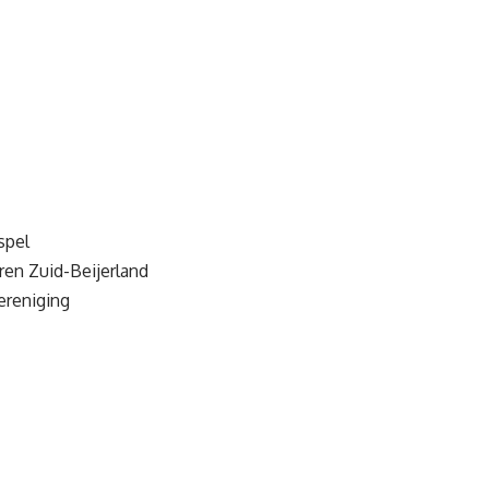
spel
en Zuid-Beijerland
ereniging