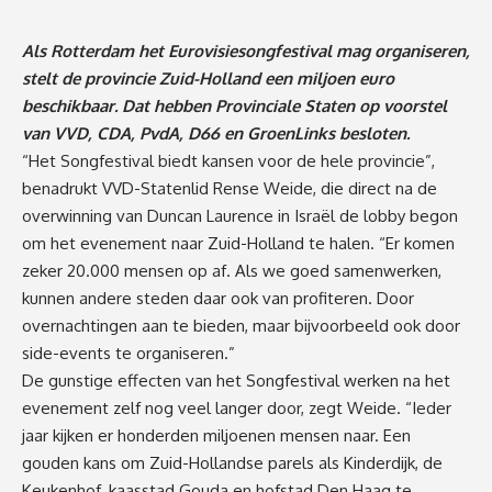
Als Rotterdam het Eurovisiesongfestival mag organiseren,
stelt de provincie Zuid-Holland een miljoen euro
beschikbaar. Dat hebben Provinciale Staten op voorstel
van VVD, CDA, PvdA, D66 en GroenLinks besloten.
“Het Songfestival biedt kansen voor de hele provincie”,
benadrukt VVD-Statenlid Rense Weide, die direct na de
overwinning van Duncan Laurence in Israël de lobby begon
om het evenement naar Zuid-Holland te halen. “Er komen
zeker 20.000 mensen op af. Als we goed samenwerken,
kunnen andere steden daar ook van profiteren. Door
overnachtingen aan te bieden, maar bijvoorbeeld ook door
side-events te organiseren.”
De gunstige effecten van het Songfestival werken na het
evenement zelf nog veel langer door, zegt Weide. “Ieder
jaar kijken er honderden miljoenen mensen naar. Een
gouden kans om Zuid-Hollandse parels als Kinderdijk, de
Keukenhof, kaasstad Gouda en hofstad Den Haag te