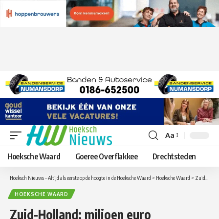
Aa
Lettergrootte
aanpassen
Hoeksche Waard
Goeree Overflakkee
Drechtsteden
Hoeksch Nieuws – Altijd als eerste op de hoogte in de Hoeksche Waard
>
Hoeksche Waard
>
Zuid-Holland: miljoen euro beschikbaar als Songfestival naar Rotterdam komt
HOEKSCHE WAARD
Zuid-Holland: miljoen euro