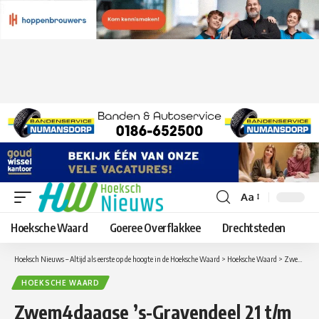
Aa
Lettergrootte
aanpassen
Hoeksche Waard
Goeree Overflakkee
Drechtsteden
Hoeksch Nieuws – Altijd als eerste op de hoogte in de Hoeksche Waard
>
Hoeksche Waard
>
Zwem4daagse ’s-Gravendeel 21 t/m 24 oktober 2025
HOEKSCHE WAARD
Zwem4daagse ’s-Gravendeel 21 t/m