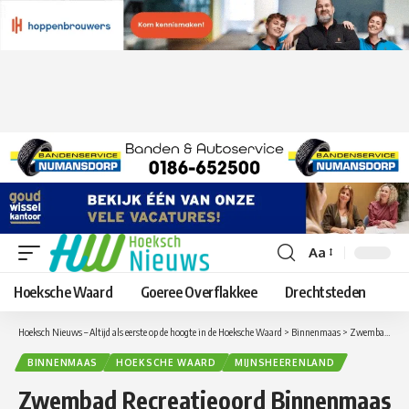
Aa
Lettergrootte
aanpassen
Hoeksche Waard
Goeree Overflakkee
Drechtsteden
Hoeksch Nieuws – Altijd als eerste op de hoogte in de Hoeksche Waard
>
Binnenmaas
>
Zwembad Recreatieoord Binnenmaas vol.
BINNENMAAS
HOEKSCHE WAARD
MIJNSHEERENLAND
Zwembad Recreatieoord Binnenmaas