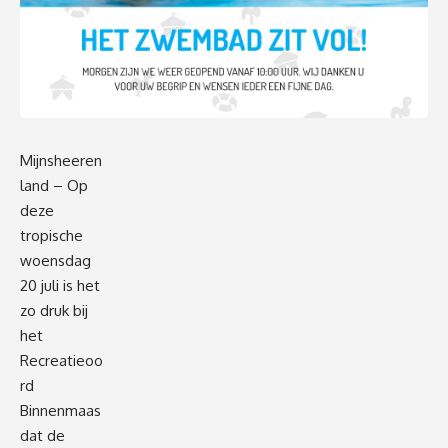
Mijnsheeren
land – Op
deze
tropische
woensdag
20 juli is het
zo druk bij
het
Recreatieoo
rd
Binnenmaas
dat de