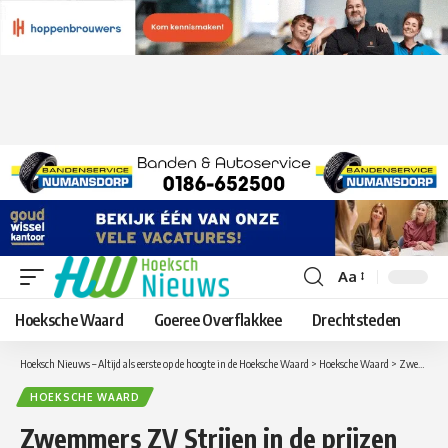
Aa
Lettergrootte
aanpassen
Hoeksche Waard
Goeree Overflakkee
Drechtsteden
Hoeksch Nieuws – Altijd als eerste op de hoogte in de Hoeksche Waard
>
Hoeksche Waard
>
Zwemmers ZV Strijen in de prijzen
HOEKSCHE WAARD
Zwemmers ZV Strijen in de prijzen