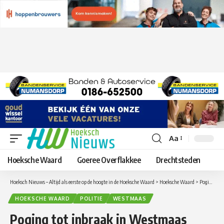
Aa
Lettergrootte
aanpassen
Hoeksche Waard
Goeree Overflakkee
Drechtsteden
Hoeksch Nieuws – Altijd als eerste op de hoogte in de Hoeksche Waard
>
Hoeksche Waard
>
Poging tot inbraak in Westmaas
HOEKSCHE WAARD
POLITIE
WESTMAAS
Poging tot inbraak in Westmaas