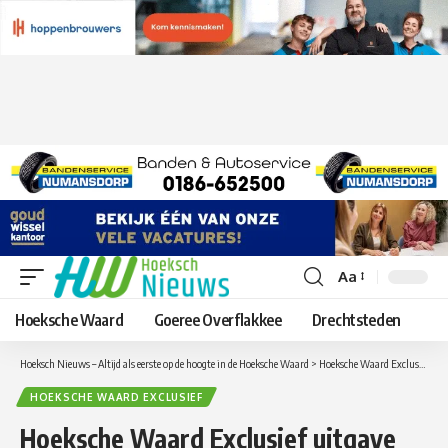
Aa
Lettergrootte
aanpassen
Hoeksche Waard
Goeree Overflakkee
Drechtsteden
Hoeksch Nieuws – Altijd als eerste op de hoogte in de Hoeksche Waard
>
Hoeksche Waard Exclusief
>
Ho
HOEKSCHE WAARD EXCLUSIEF
Hoeksche Waard Exclusief uitgave