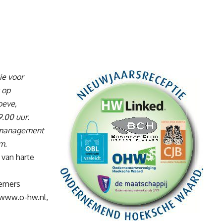
ie voor
 op
oeve,
9.00 uur.
ummanagement
m.
 van harte
nemers
www.o-hw.nl
,