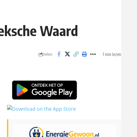
oeksche Waard
1 min lezen
Delen