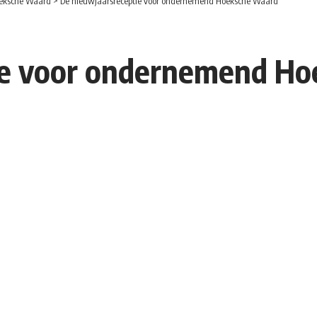
eksche Waard
>
De nieuwjaarsreceptie voor ondernemend Hoeksche Waard
ie voor ondernemend H