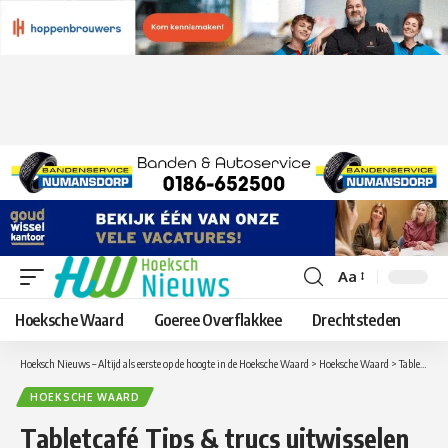
Aa
Lettergrootte
aanpassen
Hoeksche Waard
Goeree Overflakkee
Drechtsteden
Hoeksch Nieuws – Altijd als eerste op de hoogte in de Hoeksche Waard
>
Hoeksche Waard
>
Tabletcafé Tips & trucs uitwisselen over de iPad of andere tablets
HOEKSCHE WAARD
Tabletcafé Tips & trucs uitwisselen