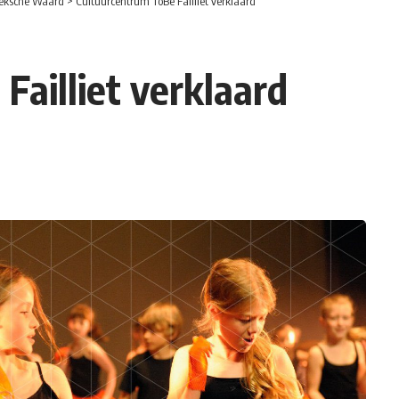
eksche Waard
>
Cultuurcentrum ToBe Failliet verklaard
Failliet verklaard