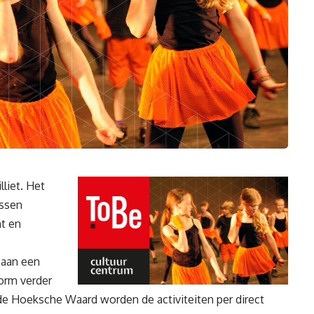
liet. Het
essen
t en
 aan een
vorm verder
de Hoeksche Waard worden de activiteiten per direct