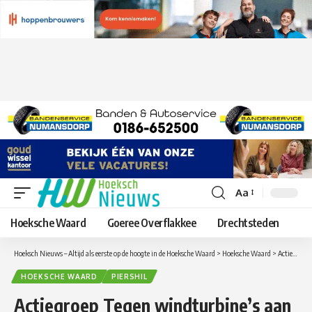
Aa
Lettergrootte
aanpassen
Hoeksche Waard
Goeree Overflakkee
Drechtsteden
Hoeksch Nieuws – Altijd als eerste op de hoogte in de Hoeksche Waard
>
Hoeksche Waard
>
Actiegroep Tegen windturbine’s aan het Spui moet zelf juridische strijd financieren
HOEKSCHE WAARD
PIERSHIL
Actiegroep Tegen windturbine’s aan