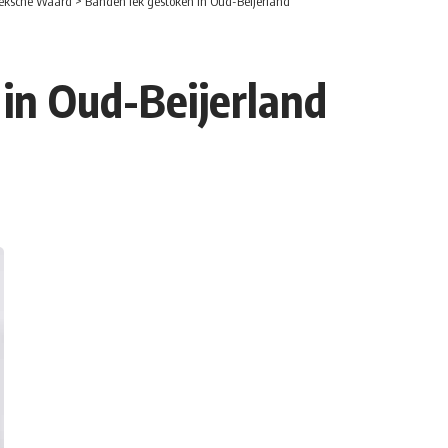
eksche Waard
>
Banden lek gestoken in Oud-Beijerland
in Oud-Beijerland