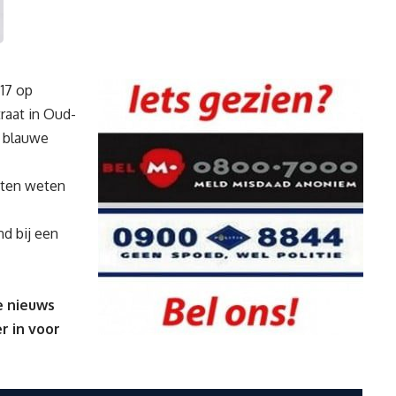
17 op
raat in Oud-
n blauwe
laten weten
d bij een
e nieuws
er
in voor