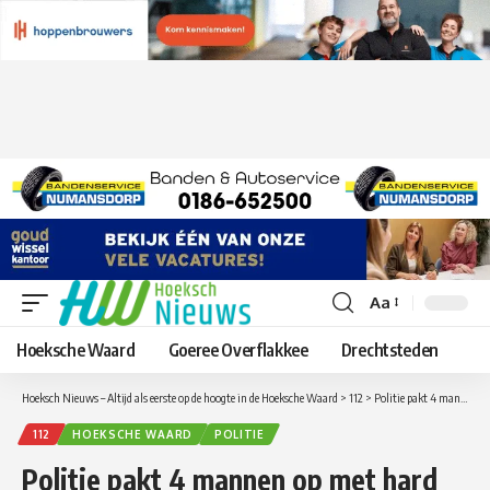
Aa
Lettergrootte
aanpassen
Hoeksche Waard
Goeree Overflakkee
Drechtsteden
Hoeksch Nieuws – Altijd als eerste op de hoogte in de Hoeksche Waard
>
112
>
Politie pakt 4 mannen op met hard en softdrugs op A29 bij Numansdorp.
112
HOEKSCHE WAARD
POLITIE
Politie pakt 4 mannen op met hard