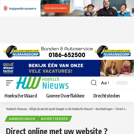
Aa
Lettergrootte
aanpassen
Hoeksche Waard
Goeree Overflakkee
Drechtsteden
Hoeksch Nieuws – Altijd als eerste op de hoogte in de Hoeksche Waard
>
Aanbiedingen
>
Direct online met uw website ?
AANBIEDINGEN
ADVERTEERDER
Direct online met uw website ?