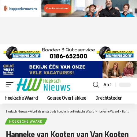
Aa
Lettergrootte
aanpassen
Hoeksche Waard
Goeree Overflakkee
Drechtsteden
Hoeksch Nieuws – Altijd als eerste op de hoogte in de Hoeksche Waard
>
Hoeksche Waard
>
Hanneke van Kooten van Van Kooten Tuin en Buiten Leven genomineerd voor Zakenvrouw Hoeksche Waard
HOEKSCHE WAARD
Hanneke van Kooten van Van Kooten