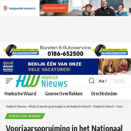
Aa
Lettergrootte
aanpassen
Hoeksche Waard
Goeree Overflakkee
Drechtsteden
Hoeksch Nieuws – Altijd als eerste op de hoogte in de Hoeksche Waard
>
Hoeksche Waard
>
Voorjaarsopruiming in het Nationaal Landschap Centrum in Numansdorp
HOEKSCHE WAARD
Voorjaarsopruiming in het Nationaal