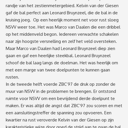
randje van het zestienmetergebied. Kelvin van der Giesen
gaf de bal perfect aan Leonard Bruynzeel, die de bal in de
kruising joeg. Op een heerlijk moment net voor rust sloeg
NSVV weer toe. Het was Marco van Daalen die een dribbel
op het middenveld begon. Iedereen verwachte schakelen
naar zijn hoogste versnelling en zelf het veld oversteken.
Maar Marco van Daalen had Leonard Bruynzeel diep zien
gaan en gaf een heerlijke steekbal. Leonard Bruynzeel
schoof de bal laag langs de doelman. Het was heerlijk om
met een marge van twee doelpunten te kunnen gaan
rusten.
In de tweede helft voerde ZBC’97 de druk op zonder de
muur van NSVV in de problemen te brengen. Er ontstond
ruimte voor NSVV om een bevrijdend derde doelpunt te
maken. Er was altijd de angst dat ZBC’97 zou scoren en met
een aansluitingstreffer de spanning zou opvoeren. Een
kwartier na rust veroverde Kelvin van der Giesen op zijn
karakteristieke wijze door goed de strijd aan te gaan de bal