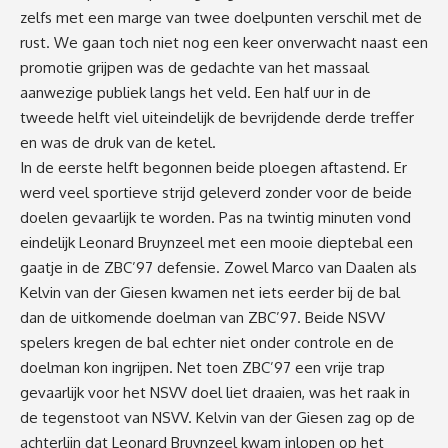
zelfs met een marge van twee doelpunten verschil met de
rust. We gaan toch niet nog een keer onverwacht naast een
promotie grijpen was de gedachte van het massaal
aanwezige publiek langs het veld. Een half uur in de
tweede helft viel uiteindelijk de bevrijdende derde treffer
en was de druk van de ketel.
In de eerste helft begonnen beide ploegen aftastend. Er
werd veel sportieve strijd geleverd zonder voor de beide
doelen gevaarlijk te worden. Pas na twintig minuten vond
eindelijk Leonard Bruynzeel met een mooie dieptebal een
gaatje in de ZBC’97 defensie. Zowel Marco van Daalen als
Kelvin van der Giesen kwamen net iets eerder bij de bal
dan de uitkomende doelman van ZBC’97. Beide NSVV
spelers kregen de bal echter niet onder controle en de
doelman kon ingrijpen. Net toen ZBC’97 een vrije trap
gevaarlijk voor het NSVV doel liet draaien, was het raak in
de tegenstoot van NSVV. Kelvin van der Giesen zag op de
achterlijn dat Leonard Bruynzeel kwam inlopen op het