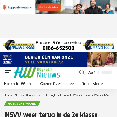
Aa
Lettergrootte
aanpassen
Hoeksche Waard
Goeree Overflakkee
Drechtsteden
Hoeksch Nieuws – Altijd als eerste op de hoogte in de Hoeksche Waard
>
Hoeksche Waard
>
NSVV weer terug in de 2e klasse
HOEKSCHE WAARD
NSVV weer terug in de 2e klasse