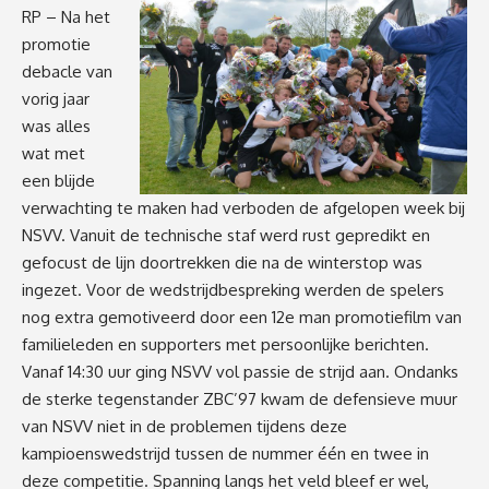
RP – Na het
promotie
debacle van
vorig jaar
was alles
wat met
een blijde
verwachting te maken had verboden de afgelopen week bij
NSVV. Vanuit de technische staf werd rust gepredikt en
gefocust de lijn doortrekken die na de winterstop was
ingezet. Voor de wedstrijdbespreking werden de spelers
nog extra gemotiveerd door een 12e man promotiefilm van
familieleden en supporters met persoonlijke berichten.
Vanaf 14:30 uur ging NSVV vol passie de strijd aan. Ondanks
de sterke tegenstander ZBC’97 kwam de defensieve muur
van NSVV niet in de problemen tijdens deze
kampioenswedstrijd tussen de nummer één en twee in
deze competitie. Spanning langs het veld bleef er wel,