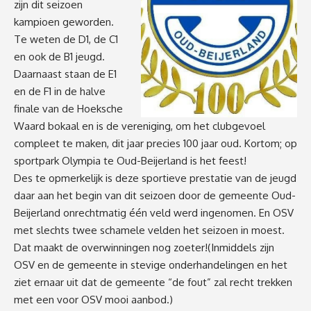
zijn dit seizoen
kampioen geworden.
Te weten de D1, de C1
en ook de B1 jeugd.
Daarnaast staan de E1
en de F1 in de halve
finale van de Hoeksche
Waard bokaal en is de vereniging, om het clubgevoel
compleet te maken, dit jaar precies 100 jaar oud. Kortom; op
sportpark Olympia te Oud-Beijerland is het feest!
Des te opmerkelijk is deze sportieve prestatie van de jeugd
daar aan het begin van dit seizoen door de gemeente Oud-
Beijerland onrechtmatig één veld werd ingenomen. En OSV
met slechts twee schamele velden het seizoen in moest.
Dat maakt de overwinningen nog zoeter!(Inmiddels zijn
OSV en de gemeente in stevige onderhandelingen en het
ziet ernaar uit dat de gemeente “de fout” zal recht trekken
met een voor OSV mooi aanbod.)