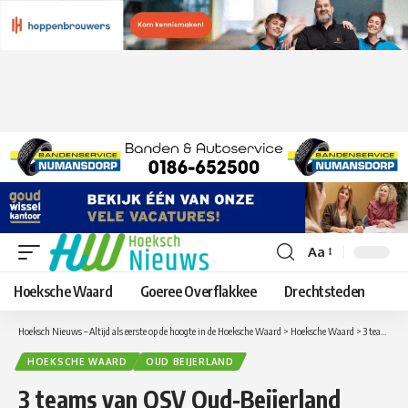
Aa
Lettergrootte
aanpassen
Hoeksche Waard
Goeree Overflakkee
Drechtsteden
Hoeksch Nieuws – Altijd als eerste op de hoogte in de Hoeksche Waard
>
Hoeksche Waard
>
3 teams van OSV Oud-Beijerland kampioen, de jeugd heeft de toekomst
HOEKSCHE WAARD
OUD BEIJERLAND
3 teams van OSV Oud-Beijerland