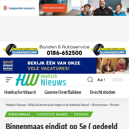
Aa
Lettergrootte
aanpassen
Hoeksche Waard
Goeree Overflakkee
Drechtsteden
Hoeksch Nieuws – Altijd als eerste op de hoogte in de Hoeksche Waard
>
Binnenmaas
>
Binnenmaas eindigt op 5e ( gedeeld 4e ) plaats
BINNENMAAS
HOEKSCHE WAARD
PIERSHIL
Binnenmaas eindigt op 5e ( gedeeld