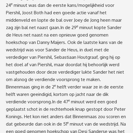
e
24
minuut was dan de eerste kans/mogelijkheid voor
Piershil, Joost Both had een goede actie vanaf het
middenveld en lopte de bal over Joey de Jong heen maar
e
zag zijn bal net naast gaan.In de 29
minuut kopte Sander
de Heus net naast na een opnieuw goed genomen
hoekschop van Danny Maijers. Ook de laatste kans van de
wedstrijd was voor Sander de Heus, in duel met de
verdediger van Piershil, Sebastiaan Houtgraaf, ging hij op
het doel af van Piershil, maar doordat hij behoorlijk werd
vastgehouden door deze verdediger lukte Sander het niet
om alsnog de verdiende voorsprong te maken.
e
Binnenmaas ging in de 2
helft verder waar ze in de eerste
helft waren geeindigid, kortom op jacht naar de dik
e
verdiende voorsprong.In de 47
minuut werd een goed
geplaatst schot in de rechterhoek knap gestopt door Peter
Konings. Het kon niet anders dat Binnenmaas zou scoren en
e
dat gebeurde dan ook in de 51
minuut van de wedstrijd. Na
een goed genomen hoekschop van Desi Sanderse was het