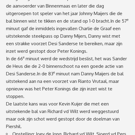
de aanvoerder van Binnenmaas en later die dag
uitgeroepen tot speler van het jaar Johnny Maijers die de
e
bal binnen wist te tikken en de stand op 1-0 bracht.In de 57
minuut gaf de inmiddels ingevallen Charlie de Graaf een
uitstekende steekpass op Danny Mijers, Danny wist met
een strakke voorzet Desi Sanderse te bereiken, maar zijn
inzet werd gestopt door Peter Konings.
e
In de 66
minuut werd de wedstrijd beslist, het was Sander
de Heus die de 2-0 binnenschoot na een goede actie van
e
Desi Sanderse.In de 83
minuut nam Danny Maijers de bal
uitstekend aan na een voorzet van Rianto Vrutaal, maar
opnieuw was het Peter Konings die zijn inzet wist te
stoppen.
De laatste kans was voor Kevin Kuijer die met een
uitstekende bal van Richard vd Wilt werd weggestuurd
maar ook zijn schot werd gestopt door de doelman van
Piershil.
Opstelling: Joey de Jong, Richard vd Wilt, Sjoerd vd Pers,