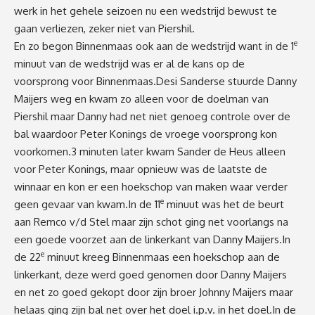
werk in het gehele seizoen nu een wedstrijd bewust te
gaan verliezen, zeker niet van Piershil.
e
En zo begon Binnenmaas ook aan de wedstrijd want in de 1
minuut van de wedstrijd was er al de kans op de
voorsprong voor Binnenmaas.Desi Sanderse stuurde Danny
Maijers weg en kwam zo alleen voor de doelman van
Piershil maar Danny had net niet genoeg controle over de
bal waardoor Peter Konings de vroege voorsprong kon
voorkomen.3 minuten later kwam Sander de Heus alleen
voor Peter Konings, maar opnieuw was de laatste de
winnaar en kon er een hoekschop van maken waar verder
e
geen gevaar van kwam.In de 11
minuut was het de beurt
aan Remco v/d Stel maar zijn schot ging net voorlangs na
een goede voorzet aan de linkerkant van Danny Maijers.In
e
de 22
minuut kreeg Binnenmaas een hoekschop aan de
linkerkant, deze werd goed genomen door Danny Maijers
en net zo goed gekopt door zijn broer Johnny Maijers maar
helaas ging zijn bal net over het doel i.p.v. in het doel.In de