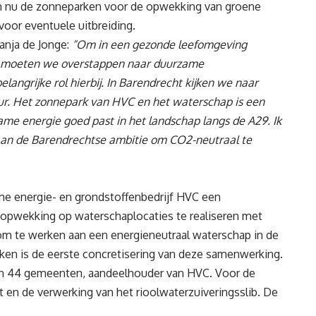
n nu de zonneparken voor de opwekking van groene
 voor eventuele uitbreiding.
nja de Jonge:
“Om in een gezonde leefomgeving
n moeten we overstappen naar duurzame
angrijke rol hierbij. In Barendrecht kijken we naar
uur. Het zonnepark van HVC en het waterschap is een
e energie goed past in het landschap langs de A29. Ik
 aan de Barendrechtse ambitie om CO2-neutraal te
me energie- en grondstoffenbedrijf HVC een
wekking op waterschaplocaties te realiseren met
om te werken aan een energieneutraal waterschap in de
rken is de eerste concretisering van deze samenwerking.
en 44 gemeenten, aandeelhouder van HVC. Voor de
 en de verwerking van het rioolwaterzuiveringsslib. De