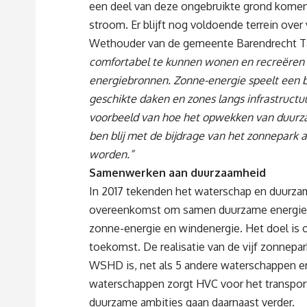
een deel van deze ongebruikte grond kome
stroom. Er blijft nog voldoende terrein over
Wethouder van de gemeente Barendrecht Ta
comfortabel te kunnen wonen en recreëre
energiebronnen. Zonne-energie speelt een bel
geschikte daken en zones langs infrastruct
voorbeeld van hoe het opwekken van duurzam
ben blij met de bijdrage van het zonnepark
worden.”
Samenwerken aan duurzaamheid
In 2017 tekenden het waterschap en duurza
overeenkomst om samen duurzame energieop
zonne-energie en windenergie. Het doel is 
toekomst. De realisatie van de vijf zonnepa
WSHD is, net als 5 andere waterschappen 
waterschappen zorgt HVC voor het transport
duurzame ambities gaan daarnaast verder.