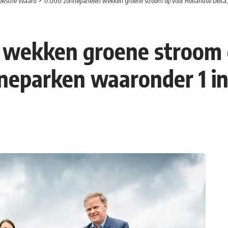
eksche Waard
>
17.000 zonnepanelen wekken groene stroom op voor Hollandse Delta
 wekken groene stroom 
onneparken waaronder 1 