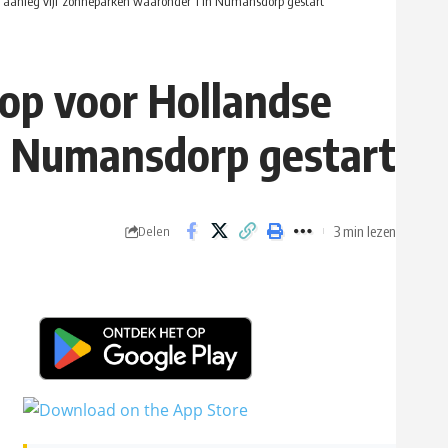
, aanleg vijf zonneparken waaronder 1 in Numansdorp gestart
op voor Hollandse
in Numansdorp gestart
3 min lezen
Delen