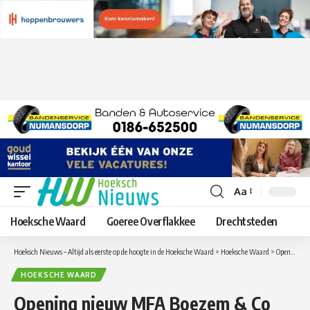
Aa
Lettergrootte
aanpassen
Hoeksche Waard
Goeree Overflakkee
Drechtsteden
Hoeksch Nieuws – Altijd als eerste op de hoogte in de Hoeksche Waard
>
Hoeksche Waard
>
Opening nieuw MFA Boezem & Co een stap dichterbij
HOEKSCHE WAARD
Opening nieuw MFA Boezem & Co