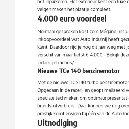
het inparkeren. Het exterieur kent een luxe
velgen maken het plaatje compleet.
4.000 euro voordeel
Normaal gesproken kost zo’n Mégane, inclusie
inkoopvoordeel wat Auto Indumij heeft gecre
klant. Daardoor rijd je nog dit jaar weg me
verschil van maar liefst € 4.000,- Bekijk de
indumij.nl/acties/
Nieuwe TCe 140 benzinemotor
Met de nieuwe TCe 140 turbo benzinemotor p
Opgedaan in de racerij en geoptimaliseerd v
speciale technieken om optimale presentati
brandstofverbruik . Daar kunnen we nog uren 
praktijk komt ervaren bij één van de Auto Ind
Uitnodiging