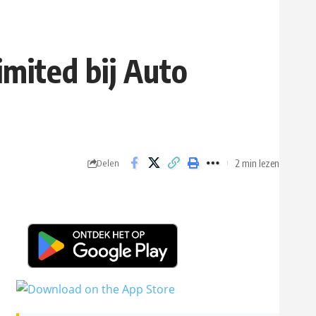
mited bij Auto
2 min lezen
Delen