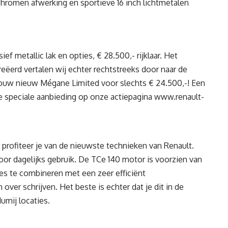
 chromen afwerking en sportieve 16 inch lichtmetalen
f metallic lak en opties, € 28.500,- rijklaar. Het
ëerd vertalen wij echter rechtstreeks door naar de
t jouw nieuw Mégane Limited voor slechts € 24.500,-! Een
ze speciale aanbieding op onze actiepagina
www.renault-
rofiteer je van de nieuwste technieken van Renault.
oor dagelijks gebruik. De TCe 140 motor is voorzien van
es te combineren met een zeer efficiënt
over schrijven. Het beste is echter dat je dit in de
umij locaties.