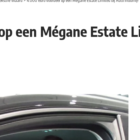
eksche Waard
>
4.000 euro voordeel op een Mégane Estate Limited bij Auto Indumij!
op een Mégane Estate Li