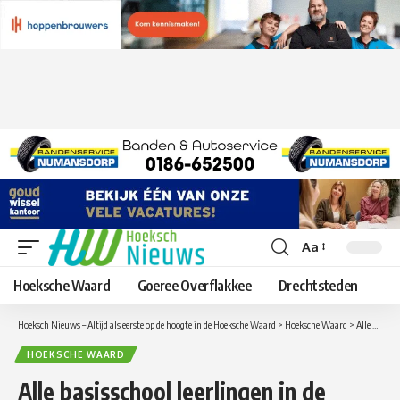
Aa
Lettergrootte
aanpassen
Hoeksche Waard
Goeree Overflakkee
Drechtsteden
Hoeksch Nieuws – Altijd als eerste op de hoogte in de Hoeksche Waard
>
Hoeksche Waard
>
Alle basisschool leerlingen in de Hoeksche Waard krijgen een dopper van de nieuwe gemeente Hoeksche Waard
HOEKSCHE WAARD
Alle basisschool leerlingen in de