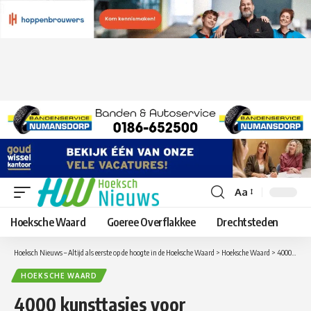
Aa
Lettergrootte
aanpassen
Hoeksche Waard
Goeree Overflakkee
Drechtsteden
Hoeksch Nieuws – Altijd als eerste op de hoogte in de Hoeksche Waard
>
Hoeksche Waard
>
4000 kunsttasjes voor schoolkinderen uit de Hoeksche Waard
HOEKSCHE WAARD
4000 kunsttasjes voor