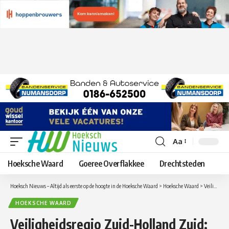
Aa
Lettergrootte
aanpassen
Hoeksche Waard
Goeree Overflakkee
Drechtsteden
Hoeksch Nieuws – Altijd als eerste op de hoogte in de Hoeksche Waard
>
Hoeksche Waard
>
Veiligheidsregio Zuid-Holland Zuid: Paasweekend: blijf zoveel mogelijk thuis, extra controles met politiehelikopter en inzet van drones
HOEKSCHE WAARD
Veiligheidsregio Zuid-Holland Zuid: