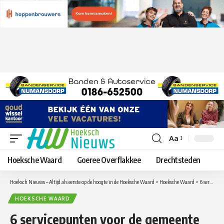
Aa
Lettergrootte
aanpassen
Hoeksche Waard
Goeree Overflakkee
Drechtsteden
Hoeksch Nieuws – Altijd als eerste op de hoogte in de Hoeksche Waard
>
Hoeksche Waard
>
6 servicepunten voor de gemeente Hoeksche Waard
HOEKSCHE WAARD
6 servicepunten voor de gemeente