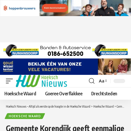
Aa
Lettergrootte
aanpassen
Hoeksche Waard
Goeree Overflakkee
Drechtsteden
Hoeksch Nieuws – Altijd als eerste op de hoogte in de Hoeksche Waard
>
Hoeksche Waard
>
Gemeente Korendijk geeft eenmalige subsidie van € 96.000 aan Halte Zomervilla voor Tillift
HOEKSCHE WAARD
Gemeente Korendijk geeft eenmalige