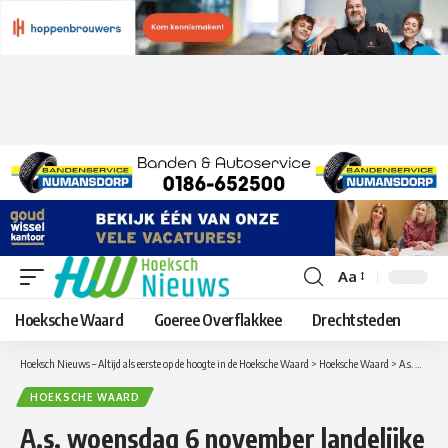
Aa
Lettergrootte
aanpassen
Hoeksche Waard
Goeree Overflakkee
Drechtsteden
Hoeksch Nieuws – Altijd als eerste op de hoogte in de Hoeksche Waard
>
Hoeksche Waard
>
A.s. woensdag 6 november landelijke staking in het basis-, speciaal- en voortgezet onderwijs
HOEKSCHE WAARD
A.s. woensdag 6 november landelijke