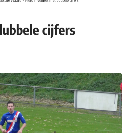
eksche Waard
>
Piershil verliest met dubbele cijfers
dubbele cijfers