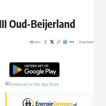
II Oud-Beijerland
3 min lezen
Delen