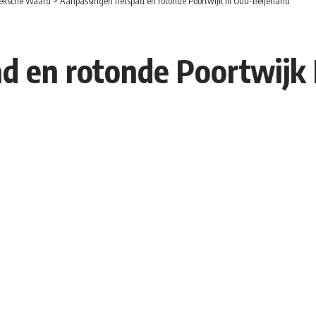
eksche Waard
>
Aanpassingen fietspad en rotonde Poortwijk III Oud-Beijerland
d en rotonde Poortwijk I