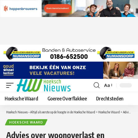
Aa
Lettergrootte
aanpassen
Hoeksche Waard
Goeree Overflakkee
Drechtsteden
Hoeksch Nieuws – Altijd als eerste op de hoogte in de Hoeksche Waard
>
Hoeksche Waard
>
Advies over woonoverlast en buurtbemiddeling in Oud-Beijerland
HOEKSCHE WAARD
Advies over woonoverlast en