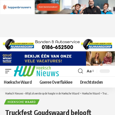
Aa
Lettergrootte
aanpassen
Hoeksche Waard
Goeree Overflakkee
Drechtsteden
Hoeksch Nieuws – Altijd als eerste op de hoogte in de Hoeksche Waard
>
Hoeksche Waard
>
Truckfest Goudswaard belooft spektakel voor jong en oud
HOEKSCHE WAARD
Truckfest Goudswaard belooft