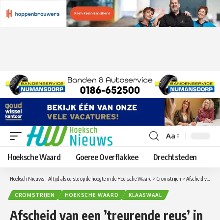
Aa
Lettergrootte
aanpassen
Hoeksche Waard
Goeree Overflakkee
Drechtsteden
Hoeksch Nieuws – Altijd als eerste op de hoogte in de Hoeksche Waard
>
Cromstrijen
>
Afscheid van een ’treurende reus’ in Klaaswaal
CROMSTRIJEN
HOEKSCHE WAARD
KLAASWAAL
Afscheid van een ’treurende reus’ in