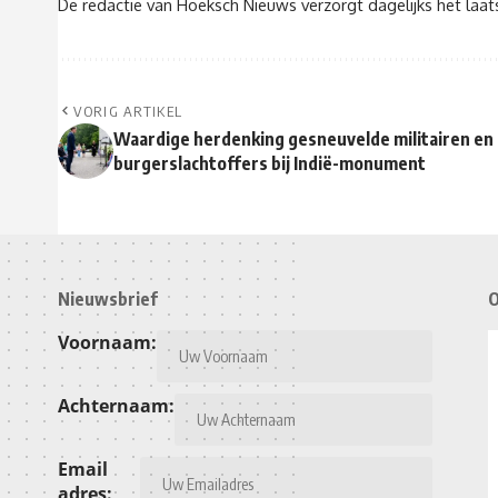
De redactie van Hoeksch Nieuws verzorgt dagelijks het laa
VORIG ARTIKEL
Waardige herdenking gesneuvelde militairen en
burgerslachtoffers bij Indië-monument
Nieuwsbrief
O
Voornaam:
Achternaam:
Email
adres: