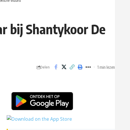
oeksche Waard
r bij Shantykoor De
1 min lezen
Delen