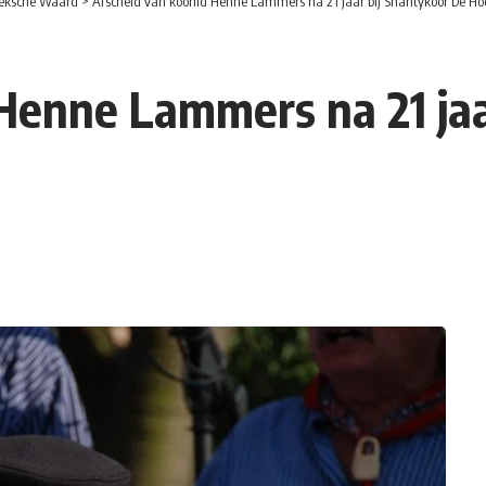
eksche Waard
>
Afscheid van koorlid Henne Lammers na 21 jaar bij Shantykoor De H
 Henne Lammers na 21 jaa