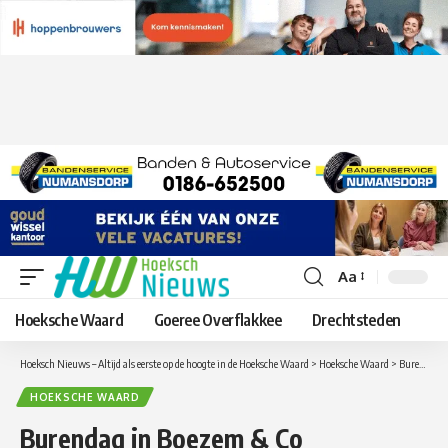
Aa
Lettergrootte
aanpassen
Hoeksche Waard
Goeree Overflakkee
Drechtsteden
Hoeksch Nieuws – Altijd als eerste op de hoogte in de Hoeksche Waard
>
Hoeksche Waard
>
Burendag in Boezem & Co
HOEKSCHE WAARD
Burendag in Boezem & Co