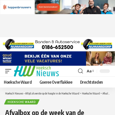
Aa
Lettergrootte
aanpassen
Hoeksche Waard
Goeree Overflakkee
Drechtsteden
Hoeksch Nieuws – Altijd als eerste op de hoogte in de Hoeksche Waard
>
Hoeksche Waard
>
Afvalbox op de week van de Circulaire Economie
HOEKSCHE WAARD
Afvalbox op de week van de