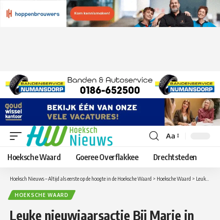
Aa
Lettergrootte
aanpassen
Hoeksche Waard
Goeree Overflakkee
Drechtsteden
Hoeksch Nieuws – Altijd als eerste op de hoogte in de Hoeksche Waard
>
Hoeksche Waard
>
Leuke nieuwjaarsactie Bij Marie in Strijen
HOEKSCHE WAARD
Leuke nieuwjaarsactie Bij Marie in