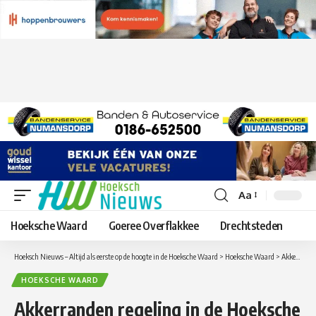
Aa
Lettergrootte
aanpassen
Hoeksche Waard
Goeree Overflakkee
Drechtsteden
Hoeksch Nieuws – Altijd als eerste op de hoogte in de Hoeksche Waard
>
Hoeksche Waard
>
Akkerranden regeling in de Hoeksche Waard blijft gehandhaafd
HOEKSCHE WAARD
Akkerranden regeling in de Hoeksche