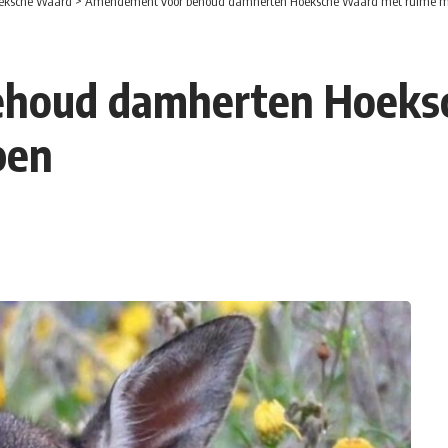
eksche Waard
>
Amendement voor behoud damherten Hoeksche Waard met ruime m
houd damherten Hoeks
pen