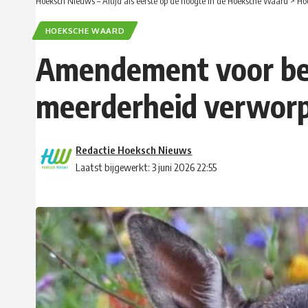
Hoeksch Nieuws – Altijd als eerste op de hoogte in de Hoeksche Waard
>
Ho
HOEKSCHE WAARD
Amendement voor be
meerderheid verwor
Redactie Hoeksch Nieuws
Laatst bijgewerkt: 3 juni 2026 22:55