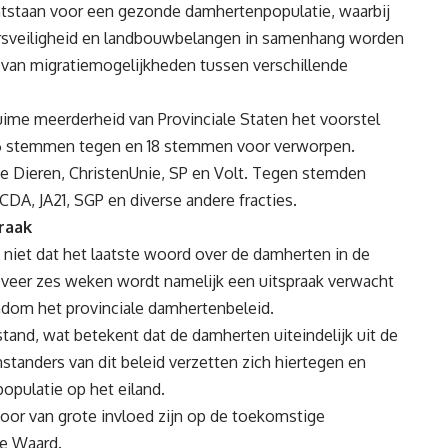
ntstaan voor een gezonde damhertenpopulatie, waarbij
eersveiligheid en landbouwbelangen in samenhang worden
van migratiemogelijkheden tussen verschillende
uime meerderheid van Provinciale Staten het voorstel
6 stemmen tegen en 18 stemmen voor verworpen.
e Dieren, ChristenUnie, SP en Volt. Tegen stemden
DA, JA21, SGP en diverse andere fracties.
raak
 niet dat het laatste woord over de damherten in de
veer zes weken wordt namelijk een uitspraak verwacht
ondom het provinciale damhertenbeleid.
stand, wat betekent dat de damherten uiteindelijk uit de
anders van dit beleid verzetten zich hiertegen en
opulatie op het eiland.
oor van grote invloed zijn op de toekomstige
e Waard.