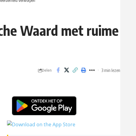
eerderheid verworpen
che Waard met ruime
3 min lezen
Delen