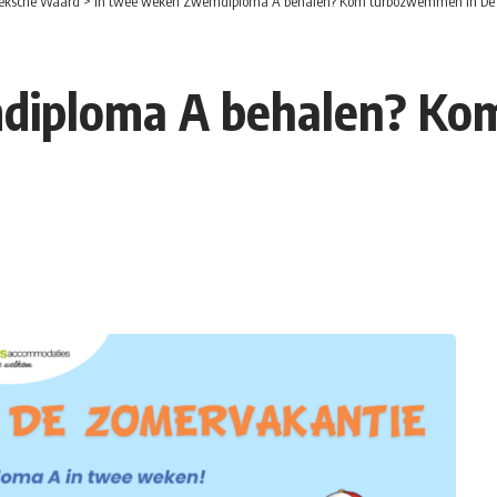
eksche Waard
>
In twee weken Zwemdiploma A behalen? Kom turbozwemmen in De 
diploma A behalen? Ko