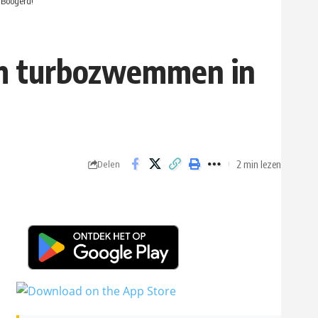
Boogerd!
m turbozwemmen in
2 min lezen
Delen