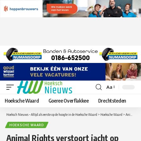
Aa
Lettergrootte
aanpassen
Hoeksche Waard
Goeree Overflakkee
Drechtsteden
Hoeksch Nieuws – Altijd als eerste op de hoogte in de Hoeksche Waard
>
Hoeksche Waard
>
Animal Rights verstoort jacht op ganzen in Goudswaard
HOEKSCHE WAARD
Animal Rights verstoort jacht op