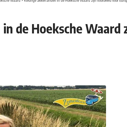
eksche Waard
>
Kleurige akkerranden in de Hoeksche Waard zijn voorbeeld voor Euro
 in de Hoeksche Waard z