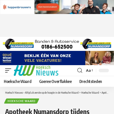
Aa
Lettergrootte
aanpassen
Hoeksche Waard
Goeree Overflakkee
Drechtsteden
Hoeksch Nieuws – Altijd als eerste op de hoogte in de Hoeksche Waard
>
Hoeksche Waard
>
Apotheek Numansdorp tijdens zomersluiting Heinenoordtunnel extra geopend voor spoedrecepten
HOEKSCHE WAARD
Apotheek Numansdorp tijdens