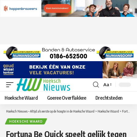
Aa
Lettergrootte
aanpassen
Hoeksche Waard
Goeree Overflakkee
Drechtsteden
Hoeksch Nieuws – Altijd als eerste op de hoogte in de Hoeksche Waard
>
Hoeksche Waard
>
Fortuna Be Quick speelt gelijk tegen Herkingen 55
HOEKSCHE WAARD
Fortuna Be Quick speelt gelijk tegen