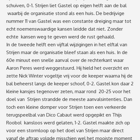
schuiven, 0-1. Strijen liet Gastel op eigen helft aan de bal
waarbij de organisatie stond als een huis. De bedrijvige
nummer 11 van Gastel was een constante dreiging maar tot
echt noemenswaardige kansen leidde dat niet. Zonder
echte kansen weg te geven werd de rust gehaald.
In de tweede helft een vijftal wijzigingen in het elftal van
Strijen maar de organisatie bleef staan als een huis. In de
60e minuut een snelle aanval over de rechterkant waar
Aaron Peres werd weggestuurd. Hij hield het overzicht en
zette Nick Winter vogeltje vrij voor de keeper waarna hij de
bal beheerst langs de keeper schoof, 0-2. Gastel kon daar 2
kleine kansjes tegenover zeten, maar rond 20-25 voor het
doel van Strijen strandde de meeste aanvalsintenties. Dan
toch een kleine domper voor Strijen toen een verkeerde
terugspeelbal van Dico Cabaut werd opgepikt en Thijs
Roobol kansloos werd gelaten, 1-2. Gastel maakte zich op
voor een stormloop op het doel van Strijen maar direct
vanaf de aftrap volgde misschien wel het mooiste moment