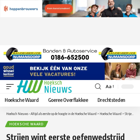
Aa
Lettergrootte
aanpassen
Hoeksche Waard
Goeree Overflakkee
Drechtsteden
Hoeksch Nieuws – Altijd als eerste op de hoogte in de Hoeksche Waard
>
Hoeksche Waard
>
Strijen wint eerste oefenwedstrijd bij Sc Gastel
HOEKSCHE WAARD
Strijen wint eerste oefenwedstrijd