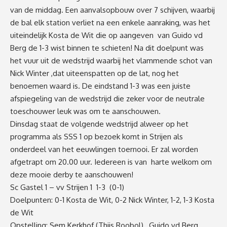
van de middag. Een aanvalsopbouw over 7 schijven, waarbij
de bal elk station verliet na een enkele aanraking, was het
uiteindelijk Kosta de Wit die op aangeven van Guido vd
Berg de 1-3 wist binnen te schieten! Na dit doelpunt was
het vuur uit de wedstrijd waarbij het vlammende schot van
Nick Winter ,dat uiteenspatten op de lat, nog het
benoemen waard is. De eindstand 1-3 was een juiste
afspiegeling van de wedstrijd die zeker voor de neutrale
toeschouwer leuk was om te aanschouwen.
Dinsdag staat de volgende wedstrijd alweer op het
programma als SSS 1 op bezoek komt in Strijen als
onderdeel van het eeuwlingen toernooi. Er zal worden
afgetrapt om 20.00 uur. Iedereen is van harte welkom om
deze mooie derby te aanschouwen!
Sc Gastel 1 – vv Strijen 1 1-3 (0-1)
Doelpunten: 0-1 Kosta de Wit, 0-2 Nick Winter, 1-2, 1-3 Kosta
de Wit
Opstelling: Sem Kerkhof (Thijs Roobol), Guido vd Berg,