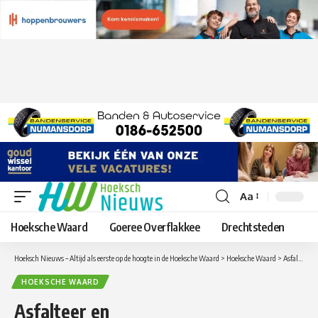
Aa
Lettergrootte
aanpassen
Hoeksche Waard
Goeree Overflakkee
Drechtsteden
Hoeksch Nieuws – Altijd als eerste op de hoogte in de Hoeksche Waard
>
Hoeksche Waard
>
Asfalteer en onderhoudswerkzaamheden aan de Trambaan en Edisonweg in Strijen gestart
HOEKSCHE WAARD
Asfalteer en