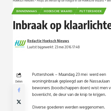
Hoeksch Nieuws – Altijd als eerste op de hoogte in de Hoeksche Waard
>
Bi
BINNENMAAS
HOEKSCHE WAARD
PUTTERSHOEK
Inbraak op klaarlicht
Redactie Hoeksch Nieuws
Laatst bijgewerkt: 23 mei 2016 17:48
Puttershoek – Maandag 23 mei werd een
woninginbraak gepleegd aan de Nassaulaan i
Delen
bewoners (boodschappen doen) wist men ve
bovenlicht, de deur van de knip te krijgen.
Diverse goederen werden weggenomen.