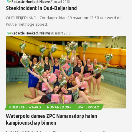
Redactie Hoeksch Nieuws
21 maart 2016
Steekincident in Oud-Beijerland
OUD-BEIJERLAND - Zondagmiddag 20 maart om 12.50 uur werd de
Politie met hoge spoed…
Redactie Hoeksch Nieuws
20 maart 2016
HOEKSCHE WAARD
NUMANSDORP
WATERPOLO
Waterpolo dames ZPC Numansdorp halen
kampioenschap binnen