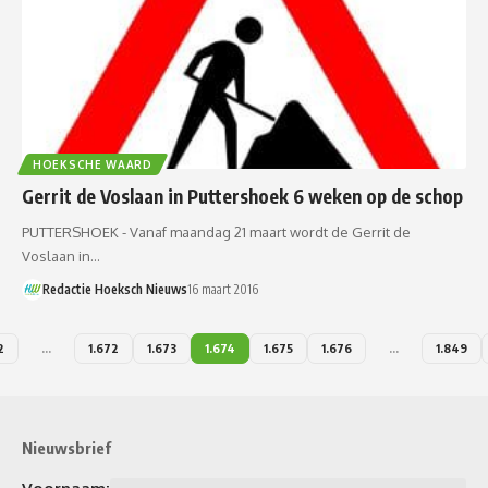
HOEKSCHE WAARD
Gerrit de Voslaan in Puttershoek 6 weken op de schop
PUTTERSHOEK - Vanaf maandag 21 maart wordt de Gerrit de
Voslaan in…
Redactie Hoeksch Nieuws
16 maart 2016
2
…
1.672
1.673
1.674
1.675
1.676
…
1.849
Nieuwsbrief