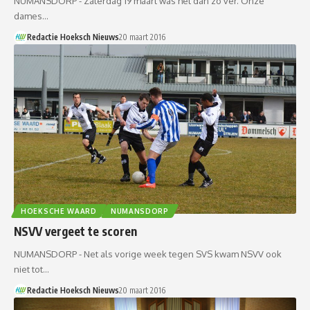
NUMANSDORP - Zaterdag 19 maart was het dan zo ver. Onze
dames…
Redactie Hoeksch Nieuws
20 maart 2016
HOEKSCHE WAARD
NUMANSDORP
NSVV vergeet te scoren
NUMANSDORP - Net als vorige week tegen SVS kwam NSVV ook
niet tot…
Redactie Hoeksch Nieuws
20 maart 2016