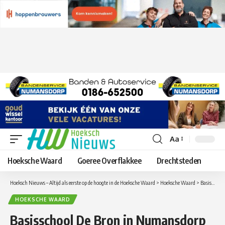
Aa
Lettergrootte
aanpassen
Hoeksche Waard
Goeree Overflakkee
Drechtsteden
Hoeksch Nieuws – Altijd als eerste op de hoogte in de Hoeksche Waard
>
Hoeksche Waard
>
Basisschool De Bron in Numansdorp heeft voor de 5e keer het Verkeersveiligheidslabel School op Seef ontvangen
HOEKSCHE WAARD
Basisschool De Bron in Numansdorp