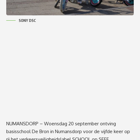
SONY DSC
NUMANSDORP – Woensdag 20 september ontving
basisschool De Bron in Numansdorp voor de vijfde keer op
rij het verkeersveiligheidslabel SCHOOL op SEEF.